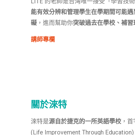
LITE 的老師是台灣唯一接受「學習技
能有效分辨和管理學生在學期間可能遇
礙
，進而幫助你
突破過去在學校、補習
講師專欄
關於淶特
淶特是
源自於捷克的一所英語學校
，首
(Life Improvement Through Educ