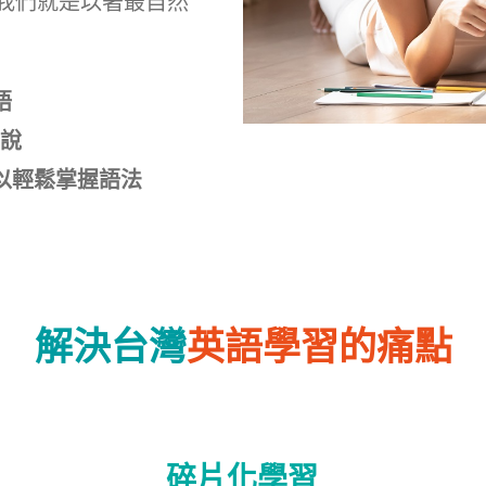
我們就是以著最自然
語
口說
以輕鬆掌握語法
解決台灣
英語學習的痛點
碎片化學習