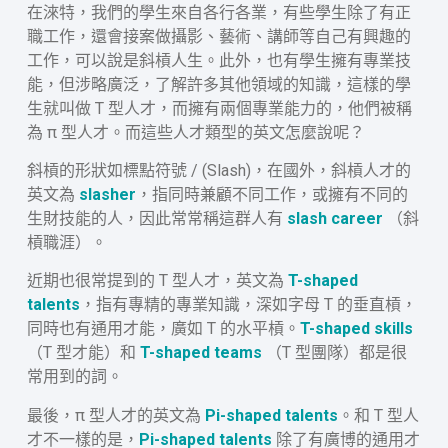
在淶特，我們的學生來自各行各業，有些學生除了有正
職工作，還會接案做攝影、藝術、講師等自己有興趣的
工作，可以說是斜槓人生。此外，也有學生擁有專業技
能，但涉略廣泛，了解許多其他領域的知識，這樣的學
生就叫做 T 型人才，而擁有兩個專業能力的，他們被稱
為 π 型人才。而這些人才類型的英文怎麼說呢？
斜槓的形狀如標點符號 / (Slash)，在國外，斜槓人才的
英文為
slasher
，指同時兼顧不同工作，或擁有不同的
生財技能的人，因此常常稱這群人有
slash career
（斜
槓職涯）。
近期也很常提到的 T 型人才，英文為
T-shaped
talents
，指有專精的專業知識，深如字母 T 的垂直槓，
同時也有通用才能，廣如 T 的水平槓。
T-shaped skills
（T 型才能）和
T-shaped teams
（T 型團隊）都是很
常用到的詞。
最後，π 型人才的英文為
Pi-shaped talents
。和 T 型人
才不一樣的是，
Pi-shaped talents
除了有廣博的通用才